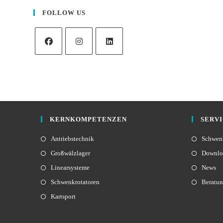
FOLLOW US
KERNKOMPETENZEN
SERV
Antriebstechnik
Schwenk
Großwälzlager
Downlo
Linearsysteme
News
Schwenkrotatoren
Beratu
Kartsport