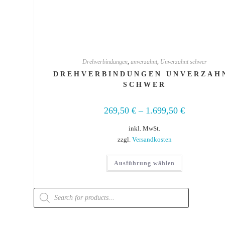
Drehverbindungen
,
unverzahnt
,
Unverzahnt schwer
DREHVERBINDUNGEN UNVERZAH
SCHWER
269,50
€
–
1.699,50
€
inkl. MwSt.
zzgl.
Versandkosten
Ausführung wählen