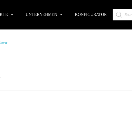
Versandkostenfrei ab 200€ Bestellwert.
KTE
UNTERNEHMEN
KONFIGURATOR
chwer