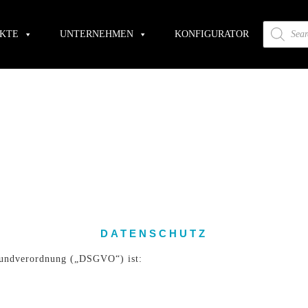
Versandkostenfrei ab 200€ Bestellwert.
KTE
UNTERNEHMEN
KONFIGURATOR
DATENSCHUTZ
rundverordnung („DSGVO“) ist: