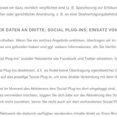
t wir dazu rechtlich verpflichtet sind (z. B. Speicherung zur Erfüllun
r oder gerichtlicher Anordnung, z. B. an eine Strafverfolgungsbehörd
DATEN AN DRITTE; SOCIAL PLUG-INS; EINSATZ VO
nthalten. Wenn Sie ein solches Angebote anklicken, übertragen wir im
 bei uns gefunden haben und ggf. weitere Informationen, die Sie hierf
 Plug-ins“ sozialer Netzwerke wie Facebook und Twitter einsetzen, bin
Plug-ins deaktiviert, d.h. es findet keine Übertragung irgendwelcher D
 auf das jeweilige Social Plug-in, um eine direkte Verbindung mit dem
d im Moment des Aktivierens des Social Plug-ins dort eingeloggt sind
 vermeiden möchten, loggen Sie sich bitte vor der Aktivierung des S
 nicht zuordnen, bevor Sie nicht auch ein dort vorhandenes Social Plu
s Netzwerk die dadurch verfügbar werdenden Inhalte direkt an Ihren Bro