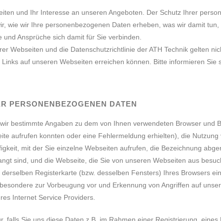
iten und Ihr Interesse an unseren Angeboten. Der Schutz Ihrer person
wir, wie wir Ihre personenbezogenen Daten erheben, was wir damit tun
 und Ansprüche sich damit für Sie verbinden.
 Webseiten und die Datenschutzrichtlinie der ATH Technik gelten nicht
 Links auf unseren Webseiten erreichen können. Bitte informieren Sie 
RER PERSONENBEZOGENEN DATEN
 wir bestimmte Angaben zu dem von Ihnen verwendeten Browser und Be
eite aufrufen konnten oder eine Fehlermeldung erhielten), die Nutzung
igkeit, mit der Sie einzelne Webseiten aufrufen, die Bezeichnung abg
angt sind, und die Webseite, die Sie von unseren Webseiten aus besuc
d derselben Registerkarte (bzw. desselben Fensters) Ihres Browsers e
sbesondere zur Vorbeugung vor und Erkennung von Angriffen auf unser
es Internet Service Providers.
 falls Sie uns diese Daten z.B. im Rahmen einer Registrierung, eines 