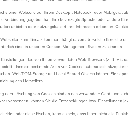
suchs einer Webseite auf Ihrem Desktop-, Notebook- oder Mobilgerät 
e Verbindung gegeben hat, Ihre bevorzugte Sprache oder andere Eins
gurator) anbieten oder nutzungsbasiert Ihre Interessen erkennen. Coo
 Webseiten zum Einsatz kommen, hängt davon ab, welche Bereiche un
rforderlich sind, in unserem Consent Management System zustimmen.
Einstellungen des von Ihnen verwendeten Web-Browsers (z. B. Microso
gestellt, dass sie bestimmte Arten von Cookies automatisch akzeptiere
öschen. Web/DOM-Storage und Local Shared Objects können Sie separ
nleitung des Herstellers.
nung oder Löschung von Cookies sind an das verwendete Gerät und z
r verwenden, können Sie die Entscheidungen bzw. Einstellungen jew
cheiden oder diese löschen, kann es sein, dass Ihnen nicht alle Funk