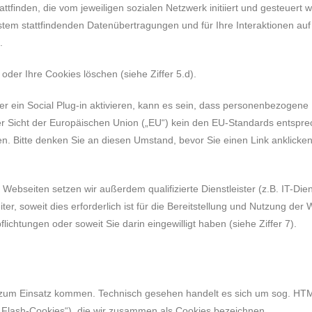
tfinden, die vom jeweiligen sozialen Netzwerk initiiert und gesteuert
m stattfindenden Datenübertragungen und für Ihre Interaktionen auf di
.
n oder Ihre Cookies löschen (siehe Ziffer 5.d).
r ein Social Plug-in aktivieren, kann es sein, dass personenbezogene
er Sicht der Europäischen Union („EU“) kein den EU-Standards entspr
 Bitte denken Sie an diesen Umstand, bevor Sie einen Link anklicken o
ebseiten setzen wir außerdem qualifizierte Dienstleister (z.B. IT-Dien
, soweit dies erforderlich ist für die Bereitstellung und Nutzung der 
flichtungen oder soweit Sie darin eingewilligt haben (siehe Ziffer 7).
zum Einsatz kommen. Technisch gesehen handelt es sich um sog. HTML
Flash-Cookies“), die wir zusammen als Cookies bezeichnen.