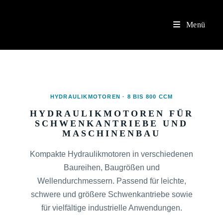
Versandkostenfrei ab 200€ Bestellwert.
OK
Menü
HYDRAULIKMOTOREN · 8 BIS 800 CCM
HYDRAULIKMOTOREN FÜR
SCHWENKANTRIEBE UND
MASCHINENBAU
Kompakte Hydraulikmotoren in verschiedenen
Baureihen, Baugrößen und
Wellendurchmessern. Passend für leichte,
schwere und größere Schwenkantriebe sowie
für vielfältige industrielle Anwendungen.