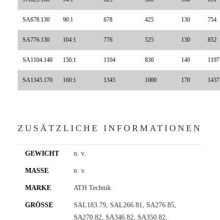
SA678.130
90:1
678
425
130
754
SA776.130
104:1
776
525
130
852
SA1104.140
150:1
1104
830
140
1197
SA1345.170
160:1
1345
1000
170
1437
ZUSÄTZLICHE INFORMATIONEN
GEWICHT
n. v.
MASSE
n. v.
MARKE
ATH Technik
GRÖSSE
SAL183.79, SAL266.81, SA276.85,
SA270.82, SA346.82, SA350.82,