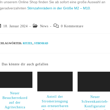
In unserem Online Shop finden Sie ab sofort eine große Auswahl
an
geradverzahnten
Stirnzahnrädern in der Größe M2 – M10
.
18. Januar 2024
News
0 Kommentare
CHLAGWÖRTER
:
RITZEL
,
STIRNRAD
Das könnte dir auch gefallen
Neuer
Anteil der
Neuer
Besucherrekord
Stromerzeugung
Schwenkantrieb-
auf der
aus erneuerbaren
Konfigurator
Agritechnica