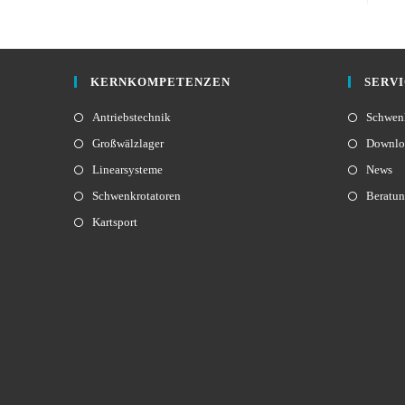
KERNKOMPETENZEN
SERV
Antriebstechnik
Schwenk
Großwälzlager
Downlo
Linearsysteme
News
Schwenkrotatoren
Beratu
Kartsport